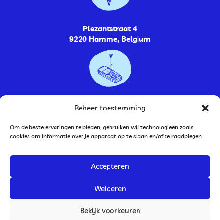
Plezantstraat 4
9220 Hamme, Belgium
0485264448
Beheer toestemming
Om de beste ervaringen te bieden, gebruiken wij technologieën zoals
cookies om informatie over je apparaat op te slaan en/of te raadplegen.
Accepteren
BTW nummer: BE0752.787.009
Bankrekening: BE33 0636 9252 2946
Weigeren
JolienTekent
is ook te vinden op www.illustrator-info.be.
Bekijk voorkeuren
Algemene voorwaarden
Privacy
Cookies