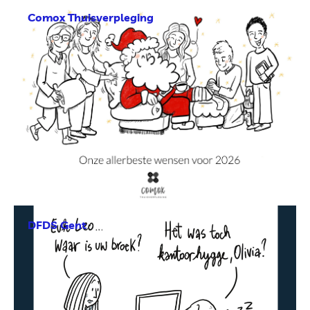
Comox Thuisverpleging
DFDS Gent