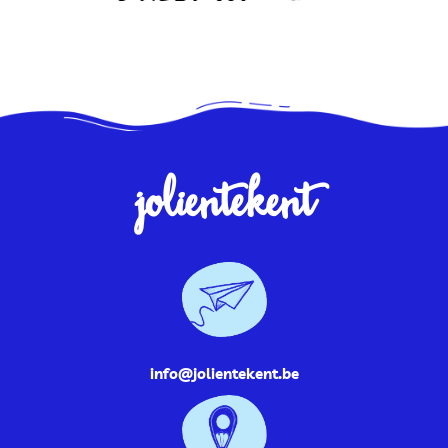
jolientekent
info@jolientekent.be