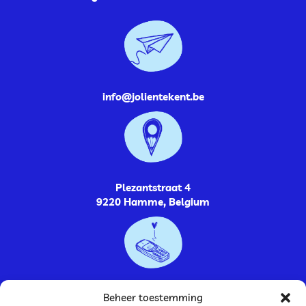
info@jolientekent.be
Plezantstraat 4
9220 Hamme, Belgium
0485264448
Beheer toestemming