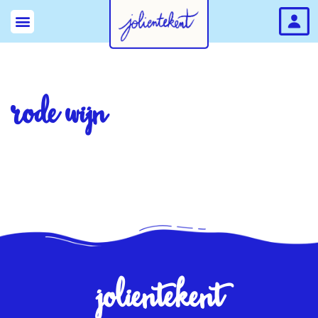
rode wijn
jolientekent