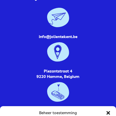
info@jolientekent.be
Plezantstraat 4
9220 Hamme, Belgium
0485264448
Beheer toestemming