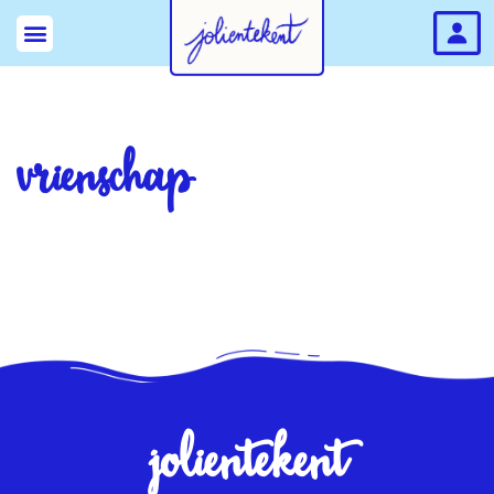
vrienschap
jolientekent