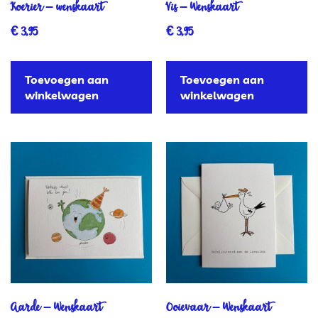
Koerier – wenskaart
Vis – Wenskaart
€
3,95
€
3,95
Toevoegen aan
Toevoegen aan
winkelwagen
winkelwagen
Aarde – Wenskaart
Ooievaar – Wenskaart