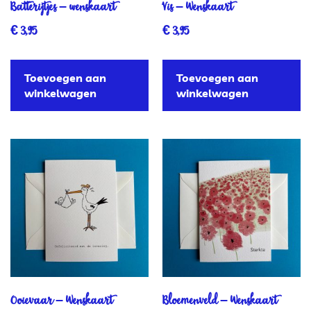
Batterijtjes – wenskaart
Vis – Wenskaart
€
3,95
€
3,95
Toevoegen aan
Toevoegen aan
winkelwagen
winkelwagen
Ooievaar – Wenskaart
Bloemenveld – Wenskaart