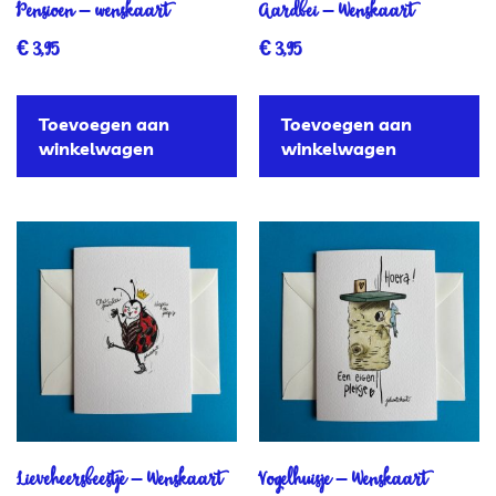
Pensioen – wenskaart
Aardbei – Wenskaart
€
3,95
€
3,95
Toevoegen aan
Toevoegen aan
winkelwagen
winkelwagen
Lieveheersbeestje – Wenskaart
Vogelhuisje – Wenskaart