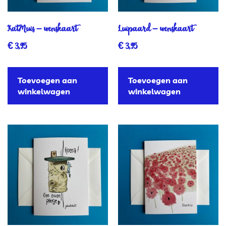
KatMuis – wenskaart
Luipaard – wenskaart
€
3,95
€
3,95
Toevoegen aan
Toevoegen aan
winkelwagen
winkelwagen