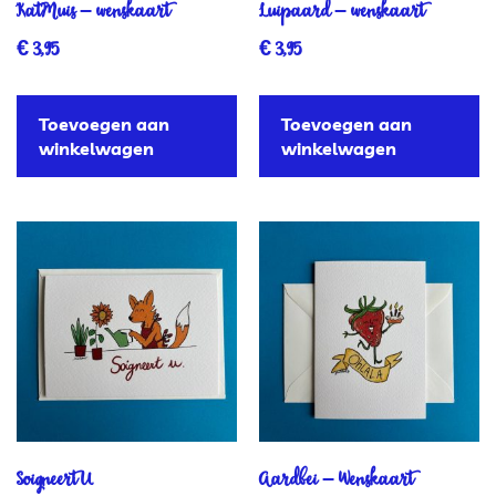
KatMuis – wenskaart
Luipaard – wenskaart
€
3,95
€
3,95
Toevoegen aan
Toevoegen aan
winkelwagen
winkelwagen
Soigneert U
Aardbei – Wenskaart