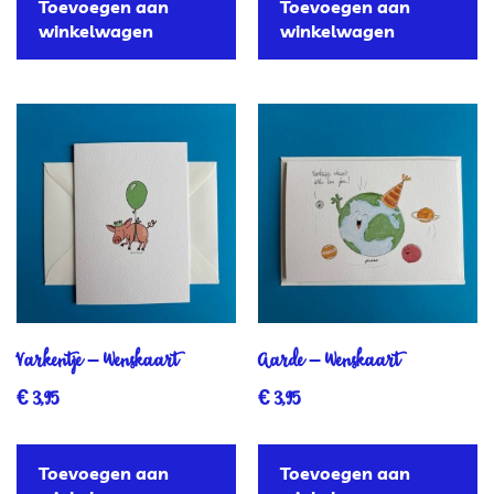
Toevoegen aan
Toevoegen aan
winkelwagen
winkelwagen
Varkentje – Wenskaart
Aarde – Wenskaart
€
3,95
€
3,95
Toevoegen aan
Toevoegen aan