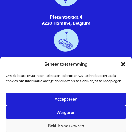
Plezantstraat 4
9220 Hamme, Belgium
0485264448
Beheer toestemming
Om de beste ervaringen te bieden, gebruiken wij technologieën zoals
cookies om informatie over je apparaat op te slaan en/of te raadplegen.
Accepteren
BTW nummer: BE0752.787.009
Bankrekening: BE33 0636 9252 2946
Weigeren
JolienTekent
is ook te vinden op www.illustrator-info.be.
Bekijk voorkeuren
Algemene voorwaarden
Privacy
Cookies