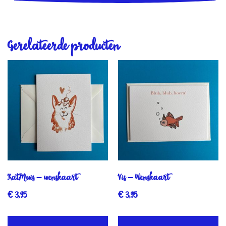
Gerelateerde producten
KatMuis – wenskaart
Vis – Wenskaart
€
3,95
€
3,95