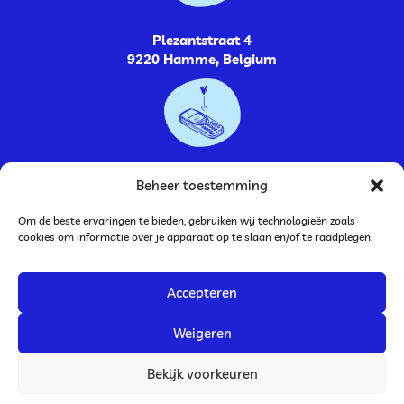
Plezantstraat 4
9220 Hamme, Belgium
0485264448
Beheer toestemming
Om de beste ervaringen te bieden, gebruiken wij technologieën zoals
cookies om informatie over je apparaat op te slaan en/of te raadplegen.
Accepteren
BTW nummer: BE0752.787.009
Bankrekening: BE33 0636 9252 2946
Weigeren
JolienTekent
is ook te vinden op www.illustrator-info.be.
Bekijk voorkeuren
Algemene voorwaarden
Privacy
Cookies