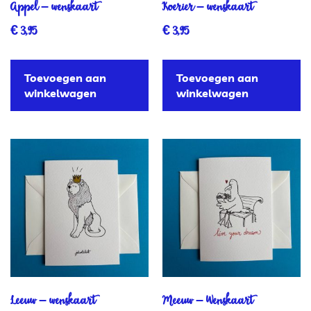
Appel – wenskaart
Koerier – wenskaart
€
3,95
€
3,95
Toevoegen aan
Toevoegen aan
winkelwagen
winkelwagen
Leeuw – wenskaart
Meeuw – Wenskaart