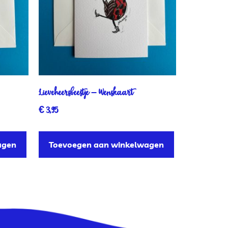
Lieveheersbeestje – Wenskaart
€
3,95
agen
Toevoegen aan winkelwagen