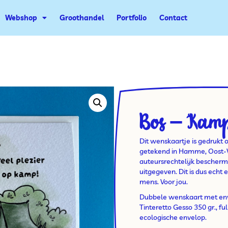
Webshop
Groothandel
Portfolio
Contact
Bos – Kam
Dit wenskaartje is gedrukt 
getekend in Hamme, Oost-Vl
auteursrechtelijk bescherm
uitgegeven. Dit is dus echt 
mens. Voor jou.
Dubbele wenskaart met en
Tinteretto Gesso 350 gr., ful
ecologische envelop.