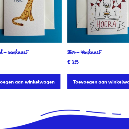
d – wenskaart
Stier – Wenskaart
€
3,95
voegen aan winkelwagen
Toevoegen aan winkelw