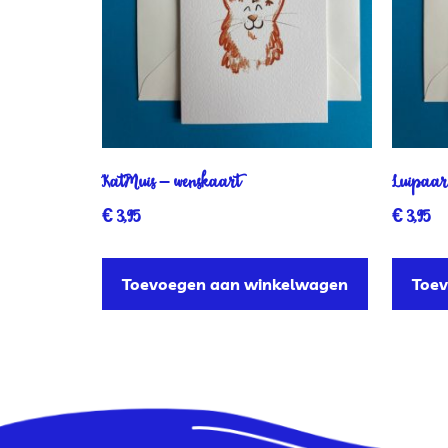
KatMuis – wenskaart
Luipaar
€
3,95
€
3,95
Toevoegen aan winkelwagen
Toe