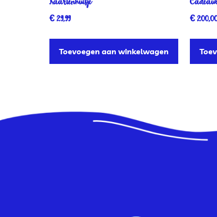
Kaartenhuisje
Cadeaub
€
29,99
€
200,0
Toevoegen aan winkelwagen
Toe