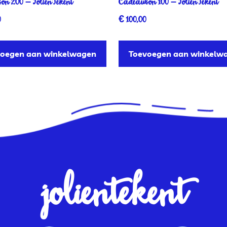
on 200 – JolienTekent
Cadeaubon 100 – JolienTekent
0
€
100,00
voegen aan winkelwagen
Toevoegen aan winkelw
jolientekent