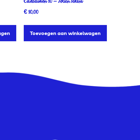
Cadeaubon 10 – JolienTekent
€
10,00
agen
Toevoegen aan winkelwagen