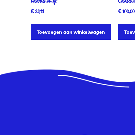
Kaartenhuisje
Cadeaubo
€
29,99
€
100,00
Toevoegen aan winkelwagen
Toe