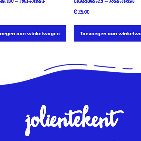
n 100 – JolienTekent
Cadeaubon 25 – JolienTekent
€
25,00
voegen aan winkelwagen
Toevoegen aan winkelw
jolientekent