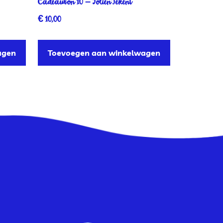
Cadeaubon 10 – JolienTekent
€
10,00
agen
Toevoegen aan winkelwagen