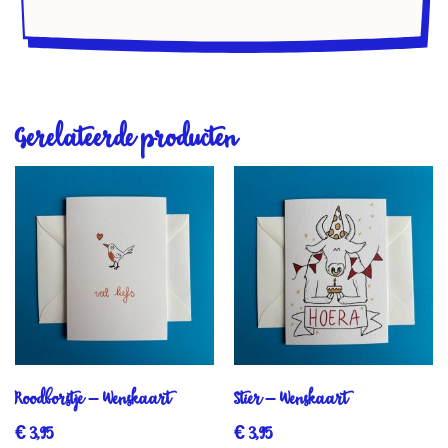
Gerelateerde producten
Roodborstje – Wenskaart
Stier – Wenskaart
€
3,95
€
3,95