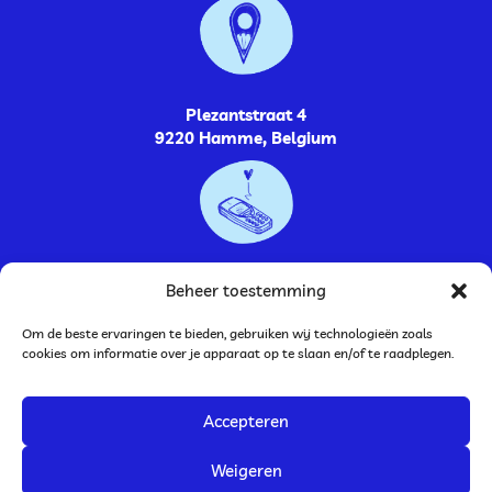
Plezantstraat 4
9220 Hamme, Belgium
0485264448
Beheer toestemming
Om de beste ervaringen te bieden, gebruiken wij technologieën zoals
cookies om informatie over je apparaat op te slaan en/of te raadplegen.
Accepteren
BTW nummer: BE0752.787.009
Bankrekening: BE33 0636 9252 2946
Weigeren