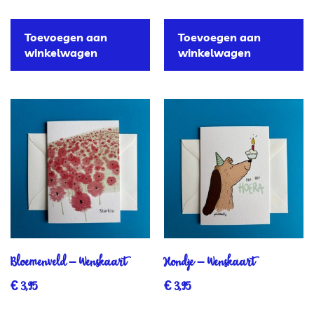
Toevoegen aan
Toevoegen aan
winkelwagen
winkelwagen
Bloemenveld – Wenskaart
Hondje – Wenskaart
€
3,95
€
3,95